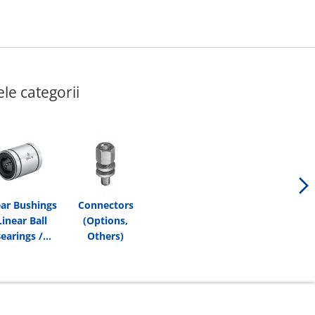
le categorii
ear Bushings
Connectors
Linear Ball
(Options,
earings /
Others)
inear Ball
Bushings