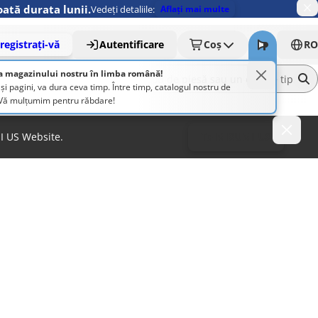
ată durata lunii.
Vedeți detaliile:
Aflați mai multe
registrați-vă
Autentificare
Coș
RO
a magazinului nostru în limba română!
pagini, va dura ceva timp. Între timp, catalogul nostru de
. Vă mulțumim pentru răbdare!
MI US Website.
To MISUMI US