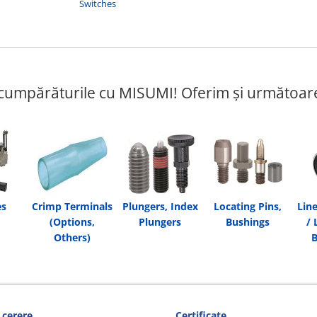
Switches
ă cumpărăturile cu MISUMI! Oferim și următoare
es
Crimp Terminals
Plungers, Index
Locating Pins,
Lin
(Options,
Plungers
Bushings
/ 
Others)
B
L
 cerere
Certificate