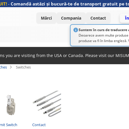
IT!
-
Comandă astăzi și bucură-te de transport gratuit pe to
Mărci
Compania
Contact
În
Suntem în curs de traducere 
Deoarece avem multe produse și 
produse va fi în limba engleză
ems you are visiting from the USA or Canada. Please visit our MISU
ches
Switches
mit Switch
Contact