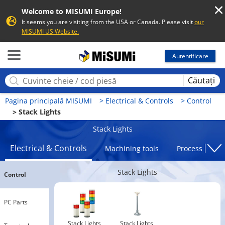
Welcome to MISUMI Europe!
It seems you are visiting from the USA or Canada. Please visit
our
MISUMI US Website.
MISUMI
Autentificare
Căutați
Pagina principală MISUMI
Electrical & Controls
Control
Stack Lights
Stack Lights
Electrical & Controls
Machining tools
Processing To
Stack Lights
Control
PC Parts
Stack Lights
Stack Lights 