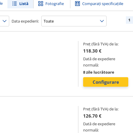
le
Listă
Fotografie
Comparați specificațiile
1
Data expedierii:
Preț (fără TVA) de la:
118.30 €
Dată de expediere
normală:
8 zile lucrătoare
Configurare
Preț (fără TVA) de la:
126.70 €
Dată de expediere
normală: