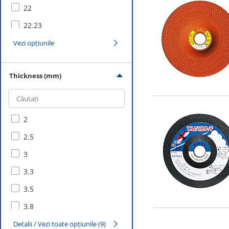
22
22.23
Vezi opțiunile
Thickness (mm)
2
2.5
3
3.3
3.5
3.8
4
Detalii / Vezi toate opțiunile (9)