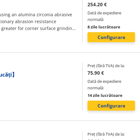
254.20 €
Dată de expediere
using an alumina zirconia abrasive
normală:
tionary abrasion resistance
8 zile lucrătoare
greater for corner surface grinding.
Configurare
Preț (fără TVA) de la:
75.90 €
bucăți】
Dată de expediere
normală:
14 zile lucrătoare
Configurare
Preț (fără TVA) de la: