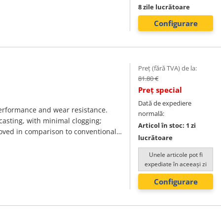
8 zile lucrătoare
Configurare
Preț (fără TVA) de la:
81.80 €
Preț special
Dată de expediere
performance and wear resistance.
normală:
 casting, with minimal clogging;
Articol în stoc: 1 zi
roved in comparison to conventional
lucrătoare
emonstrates outstanding grinding
Unele articole pot fi
expediate în aceeași zi
Configurare