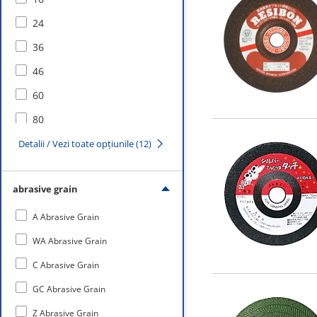
24
36
46
60
80
100
Detalii / Vezi toate opțiunile (12)
120
abrasive grain
150
180
A Abrasive Grain
240
WA Abrasive Grain
320
C Abrasive Grain
GC Abrasive Grain
Z Abrasive Grain