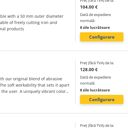
Preț (fără TVA) de la:
104.00 €
Dată de expediere
ible with a 50 mm outer diameter
normală:
ble of freely cutting iron and
8 zile lucrătoare
onal products
Configurare
Preț (fără TVA) de la:
128.00 €
Dată de expediere
ith our original blend of abrasive
normală:
he soft workability that sets it apart
8 zile lucrătoare
 the user. A uniquely vibrant color
 and prevents rust stains.
Configurare
Preț (fără TVA) de la: