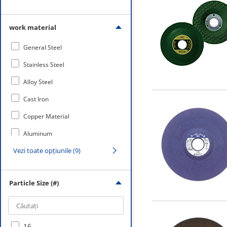
6
work material
8
General Steel
Stainless Steel
Alloy Steel
Cast Iron
Copper Material
Aluminum
Vezi toate opțiunile (9)
Stone Material
Glass Material
Particle Size (#)
Non-metal
16