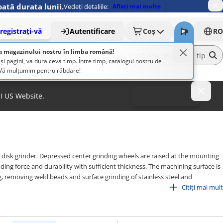
ată durata lunii.
Vedeți detaliile:
Aflați mai multe
registrați-vă
Autentificare
Coș
RO
a magazinului nostru în limba română!
pagini, va dura ceva timp. Între timp, catalogul nostru de
. Vă mulțumim pentru răbdare!
MI US Website.
To MISUMI US
 disk grinder. Depressed center grinding wheels are raised at the mounting
nding force and durability with sufficient thickness. The machining surface is
, removing weld beads and surface grinding of stainless steel and
ls, so they fit more closely to workpieces when used for surface grinding,
Citiți mai mult
 achieve a beautiful finish. As with depressed center grinding wheels, they
y grinding and deburring of metals.