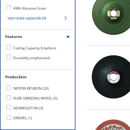
AWA Abrasive Grain
Vezi toate opțiunile (9)
CC Abrasive Grain
AC Abrasive Grain
Features
Ceramic Abrasive Grain
Cutting Capacity Emphasis
Durability emphasized
Producător
NIPPON RESIBON
(
20
)
KURE GRINDING WHEEL
(
5
)
NEWREGISTON
(
3
)
DREMEL
(
1
)