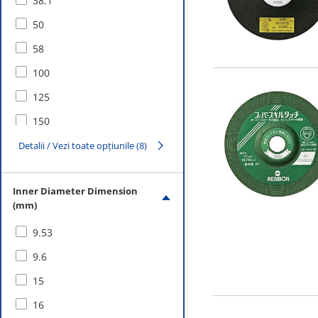
38.1
Files
50
Deburring Tools
58
Polishing Materials for Grinders
100
125
150
180
Detalii / Vezi toate opțiunile (8)
205
Inner Diameter Dimension
(mm)
9.53
9.6
15
16