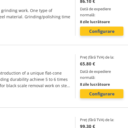
86.10 €
Dată de expediere
 grinding work. One type of
normală:
teel material. Grinding/polishing time
8 zile lucrătoare
Configurare
Preț (fără TVA) de la:
65.80 €
Dată de expediere
troduction of a unique flat-cone
normală:
ing durability achieve 5 to 6 times
8 zile lucrătoare
 for black scale removal work on steel
Configurare
Preț (fără TVA) de la:
99.30 €