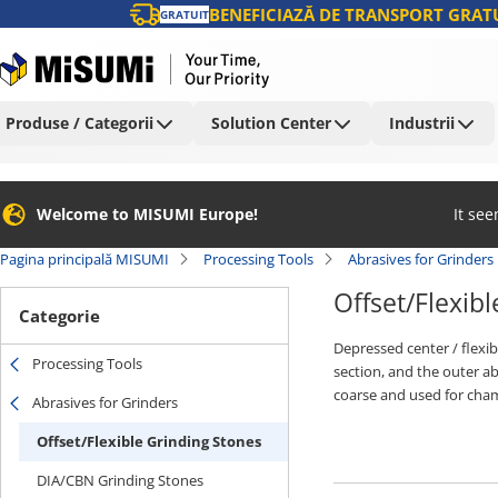
BENEFICIAZĂ DE TRANSPORT GRATU
GRATUIT
Produse / Categorii
Solution Center
Industrii
Welcome to MISUMI Europe!
It se
Pagina principală MISUMI
Processing Tools
Abrasives for Grinders
Offset/Flexib
Categorie
Depressed center / flexi
Processing Tools
section, and the outer ab
coarse and used for cham
Abrasives for Grinders
aluminum. Flexible grind
Offset/Flexible Grinding Stones
and they can also be used
can be used for a wide ra
DIA/CBN Grinding Stones