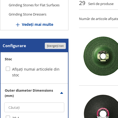
29
Serii de produse
Grinding Stones for Flat Surfaces
Grinding Stone Dressers
Număr de articole afișate
Disks
Vedeți mai multe
Sheet Polishing Materials
Belt Polishing Materials
Configurare
Ștergeți tot
Grinding Stones with Shafts
Stoc
DIA/CBN Bars
Afișați numai articolele din
Ultra-Hard Bars
stoc
Wheels with Shafts
Brushes with Shafts
Outer diameter Dimensions
(mm)
Cup Brushes
Hand Brushes
Stick Grinding Stones