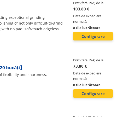
Preț (fără TVA) de la:
103.80 €
Dată de expediere
sting exceptional grinding
normală:
shing of not only difficult-to-grind
8 zile lucrătoare
g with no pad: soft-touch edgeless
 of noise and vibration.
Configurare
Preț (fără TVA) de la:
73.80 €
 20 bucăți】
Dată de expediere
f flexibility and sharpness.
normală:
8 zile lucrătoare
Configurare