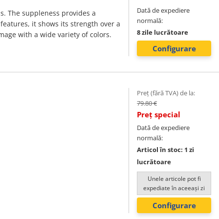
Dată de expediere
ss. The suppleness provides a
normală:
features, it shows its strength over a
8 zile lucrătoare
mage with a wide variety of colors.
Configurare
Preț (fără TVA) de la:
79.80 €
Preț special
Dată de expediere
normală:
Articol în stoc: 1 zi
lucrătoare
Unele articole pot fi
expediate în aceeași zi
Configurare