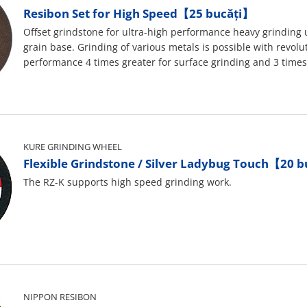
Resibon Set for High Speed【25 bucăți】
Offset grindstone for ultra-high performance heavy grinding 
grain base. Grinding of various metals is possible with revolu
performance 4 times greater for surface grinding and 3 times 
The RZ-K supports high speed grinding work.
KURE GRINDING WHEEL
Flexible Grindstone / Silver Ladybug Touch【20 
The RZ-K supports high speed grinding work.
NIPPON RESIBON