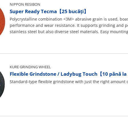
NIPPON RESIBON
Super Ready Tecma【25 bucăți】
Polycrystalline combination <3M> abrasive grain is used, boa
performance and wear resistance. It supports grinding and poli
stainless steel but also diverse steel materials. Easy mountin
shape and unique curved shape produce innovative low levels
KURE GRINDING WHEEL
Flexible Grindstone / Ladybug Touch【10 până la
Standard-type flexible grindstone with just the right amount o