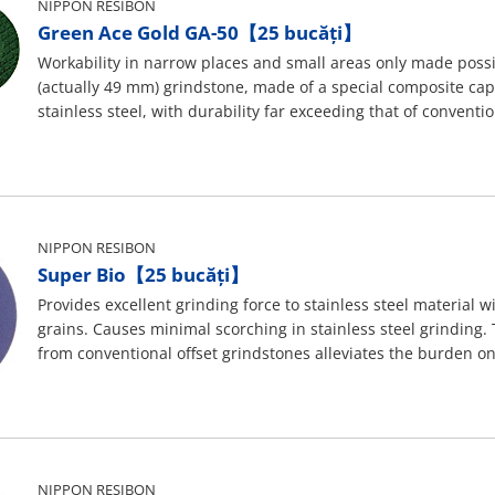
NIPPON RESIBON
Green Ace Gold GA-50【25 bucăți】
Workability in narrow places and small areas only made poss
(actually 49 mm) grindstone, made of a special composite capa
stainless steel, with durability far exceeding that of conventi
NIPPON RESIBON
Super Bio【25 bucăți】
Provides excellent grinding force to stainless steel material w
grains. Causes minimal scorching in stainless steel grinding. T
from conventional offset grindstones alleviates the burden on
has been achieved. Iron-free, containing extremely little iron,
NIPPON RESIBON