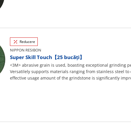
Reducere
NIPPON RESIBON
Super Skill Touch【25 bucăți】
<3M> abrasive grain is used, boasting exceptional grinding 
Versatilely supports materials ranging from stainless steel to
effective usage amount of the grindstone is significantly imp
products. A flexible grindstone of the highest quality that d
power and high economicality.