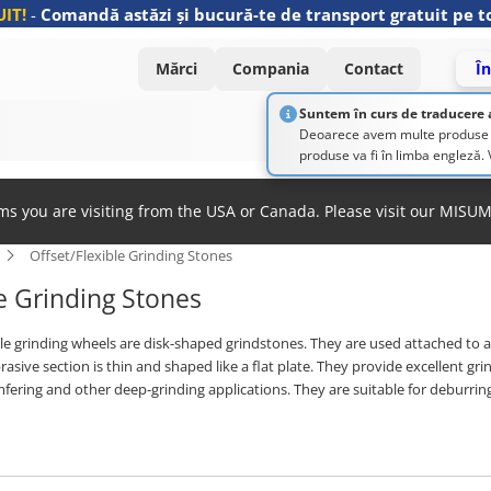
IT!
-
Comandă astăzi și bucură-te de transport gratuit pe to
Mărci
Compania
Contact
În
Suntem în curs de traducere 
Deoarece avem multe produse și 
produse va fi în limba engleză
ems you are visiting from the USA or Canada. Please visit our MISU
Offset/Flexible Grinding Stones
le Grinding Stones
ble grinding wheels are disk-shaped grindstones. They are used attached to a
rasive section is thin and shaped like a flat plate. They provide excellent gri
fering and other deep-grinding applications. They are suitable for deburring
ing wheels are thinner and more flexible than depressed center grinding whee
 for thin or curved materials. They are unlikely to form deep gashes and will
nge of applications including medium grinding and finishing, as well as heav