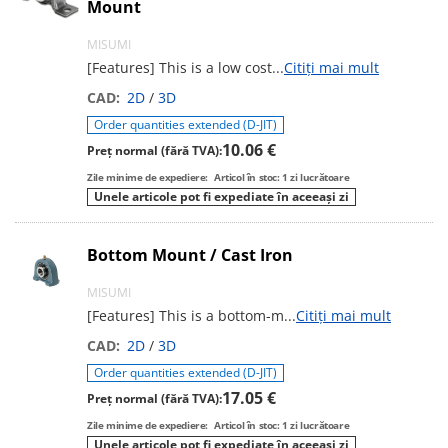
Mount
MISUMI
[Features] This is a low cost
...
Citiți mai mult
CAD:
2D
/
3D
Order quantities extended (D-JIT)
10.06 €
Preț normal (fără TVA):
Zile minime de expediere:
Articol în stoc: 1 zi lucrătoare
Unele articole pot fi expediate în aceeași zi
Bottom Mount / Cast Iron
MISUMI
[Features] This is a bottom-m
...
Citiți mai mult
CAD:
2D
/
3D
Order quantities extended (D-JIT)
17.05 €
Preț normal (fără TVA):
Zile minime de expediere:
Articol în stoc: 1 zi lucrătoare
Unele articole pot fi expediate în aceeași zi