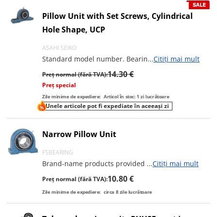
Pillow Unit with Set Screws, Cylindrical
Hole Shape, UCP
ASAHI SEIKO
Standard model number. Bearin
...
Citiți mai mult
14.30 €
Preț normal (fără TVA):
Preț special
Zile minime de expediere:
Articol în stoc: 1 zi lucrătoare
Unele articole pot fi expediate în aceeași zi
Narrow Pillow Unit
FSBEARING
Brand-name products provided
...
Citiți mai mult
10.80 €
Preț normal (fără TVA):
Zile minime de expediere:
circa
8
zile lucrătoare