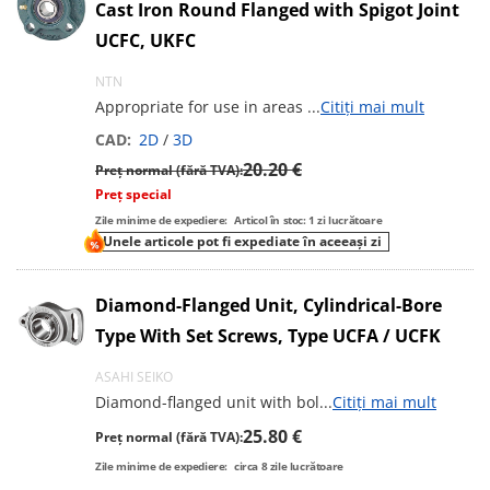
Cast Iron Round Flanged with Spigot Joint
UCFC, UKFC
NTN
Appropriate for use in areas
...
Citiți mai mult
CAD:
2D
/
3D
20.20 €
Preț normal (fără TVA):
Preț special
Zile minime de expediere:
Articol în stoc: 1 zi lucrătoare
Unele articole pot fi expediate în aceeași zi
Diamond-Flanged Unit, Cylindrical-Bore
Type With Set Screws, Type UCFA / UCFK
ASAHI SEIKO
Diamond-flanged unit with bol
...
Citiți mai mult
25.80 €
Preț normal (fără TVA):
Zile minime de expediere:
circa
8
zile lucrătoare