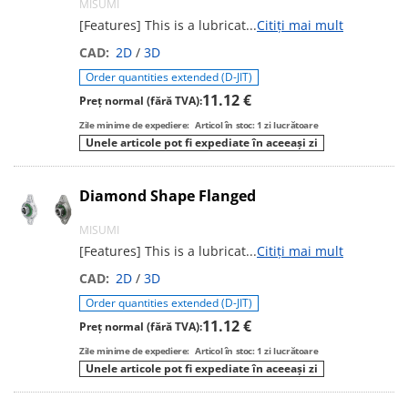
MISUMI
[Features] This is a lubricat
...
Citiți mai mult
CAD:
2D
/
3D
Order quantities extended (D-JIT)
11.12 €
Preț normal (fără TVA):
Zile minime de expediere:
Articol în stoc: 1 zi lucrătoare
Unele articole pot fi expediate în aceeași zi
Diamond Shape Flanged
MISUMI
[Features] This is a lubricat
...
Citiți mai mult
CAD:
2D
/
3D
Order quantities extended (D-JIT)
11.12 €
Preț normal (fără TVA):
Zile minime de expediere:
Articol în stoc: 1 zi lucrătoare
Unele articole pot fi expediate în aceeași zi