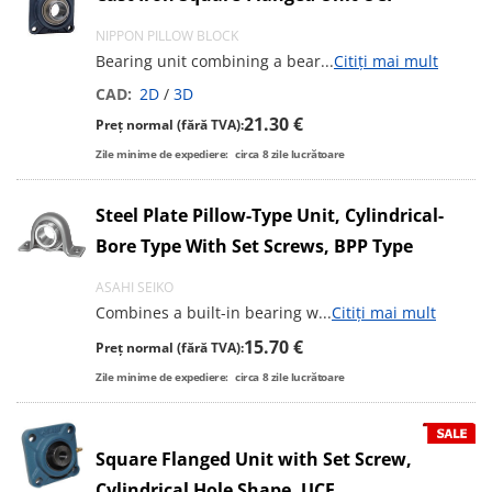
NIPPON PILLOW BLOCK
Bearing unit combining a bear
...
Citiți mai mult
CAD:
2D
/
3D
21.30 €
Preț normal (fără TVA):
Zile minime de expediere:
circa
8
zile lucrătoare
Steel Plate Pillow-Type Unit, Cylindrical-
Bore Type With Set Screws, BPP Type
ASAHI SEIKO
Combines a built-in bearing w
...
Citiți mai mult
15.70 €
Preț normal (fără TVA):
Zile minime de expediere:
circa
8
zile lucrătoare
Square Flanged Unit with Set Screw,
Cylindrical Hole Shape, UCF