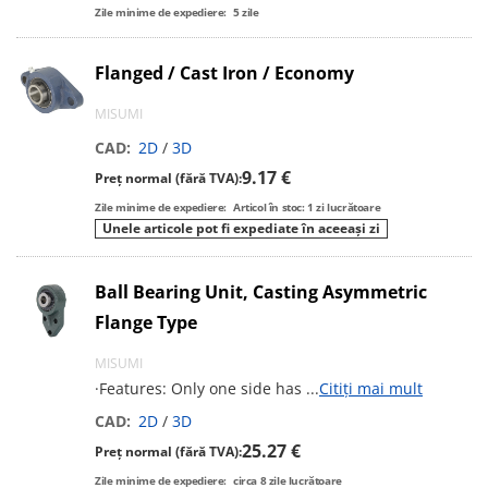
Zile minime de expediere:
5
zile
Flanged / Cast Iron / Economy
MISUMI
CAD:
2D
/
3D
9.17 €
Preț normal (fără TVA):
Zile minime de expediere:
Articol în stoc: 1 zi lucrătoare
Unele articole pot fi expediate în aceeași zi
Ball Bearing Unit, Casting Asymmetric
Flange Type
MISUMI
·Features: Only one side has
...
Citiți mai mult
CAD:
2D
/
3D
25.27 €
Preț normal (fără TVA):
Zile minime de expediere:
circa
8
zile lucrătoare