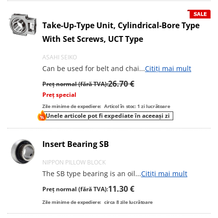
Take-Up-Type Unit, Cylindrical-Bore Type
With Set Screws, UCT Type
ASAHI SEIKO
Can be used for belt and chai
...
Citiți mai mult
26.70 €
Preț normal (fără TVA):
Preț special
Zile minime de expediere:
Articol în stoc: 1 zi lucrătoare
Unele articole pot fi expediate în aceeași zi
Insert Bearing SB
NIPPON PILLOW BLOCK
The SB type bearing is an oil
...
Citiți mai mult
11.30 €
Preț normal (fără TVA):
Zile minime de expediere:
circa
8
zile lucrătoare