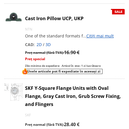
Cast Iron Pillow UCP, UKP
NTN
One of the standard formats f
...
Citiți mai mult
CAD:
2D
/
3D
16.90 €
Preț normal (fără TVA):
Preț special
Zile minime de expediere:
Articol în stoc: 1 zi lucrătoare
Unele articole pot fi expediate în aceeași zi
SKF Y-Square Flange Units with Oval
Flange, Gray Cast Iron, Grub Screw Fixing,
and Flingers
SKF
28.40 €
Preț normal (fără TVA):