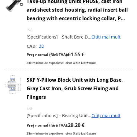
Take-up housing units PHUSE, cast iron
and sheet steel housing, radial insert ball
bearing with eccentric locking collar, P
seals
INA
[Specifications]・Shaft Bore D
...
Citiți mai mult
CAD:
3D
61.55 €
Preț normal (fără TVA):
Zile minime de expediere:
circa
4
zile lucrătoare
SKF Y-Pillow Block Unit with Long Base,
Gray Cast Iron, Grub Screw Fixing and
Flingers
SKF
[Specifications]・Bearing Unit
...
Citiți mai mult
29.20 €
Preț normal (fără TVA):
Zile minime de expediere:
circa
5
zile lucrătoare