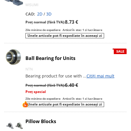
MISUMI
CAD:
2D
/
3D
8.73 €
Preț normal (fără TVA):
Zile minime de expediere:
Articol în stoc: 1 zi lucrătoare
Unele articole pot fi expediate în aceeași zi
Ball Bearing for Units
NTN
Bearing product for use with
...
Citiți mai mult
6.40 €
Preț normal (fără TVA):
Preț special
Zile minime de expediere:
Articol în stoc: 1 zi lucrătoare
Unele articole pot fi expediate în aceeași zi
Pillow Blocks