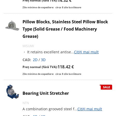
14.32 €
Preț normal (fără TVA):
Zile minime de expediere:
circa
8
zile lucrătoare
Pillow Blocks, Stainless Steel Pillow Block
Type (Solid Grease / Food Machinery
Grease)
MISUMI
・ It retains excellent antise
...
Citiți mai mult
CAD:
2D
/
3D
118.42 €
Preț normal (fără TVA):
Zile minime de expediere:
circa
8
zile lucrătoare
Bearing Unit Stretcher
NTN
A combination grooved steel f
...
Citiți mai mult