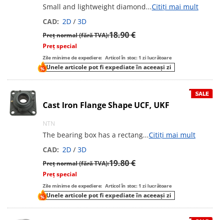
Small and lightweight diamond
...
Citiți mai mult
CAD:
2D
/
3D
18.90 €
Preț normal (fără TVA):
Preț special
Zile minime de expediere:
Articol în stoc: 1 zi lucrătoare
Unele articole pot fi expediate în aceeași zi
Cast Iron Flange Shape UCF, UKF
NTN
The bearing box has a rectang
...
Citiți mai mult
CAD:
2D
/
3D
19.80 €
Preț normal (fără TVA):
Preț special
Zile minime de expediere:
Articol în stoc: 1 zi lucrătoare
Unele articole pot fi expediate în aceeași zi