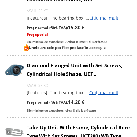
ASAHI SEIKO
[Features]· The bearing box i
...
Citiți mai mult
15.80 €
Preț normal (fără TVA):
Preț special
Zile minime de expediere:
Articol în stoc: 1 zi lucrătoare
Unele articole pot fi expediate în aceeași zi
Diamond Flanged Unit with Set Screws,
Cylindrical Hole Shape, UCFL
ASAHI SEIKO
[Features]· The bearing box i
...
Citiți mai mult
14.20 €
Preț normal (fără TVA):
Zile minime de expediere:
circa
8
zile lucrătoare
Take-Up Unit With Frame, Cylindrical-Bore
Type With Set Screws, UCT200+WB Type