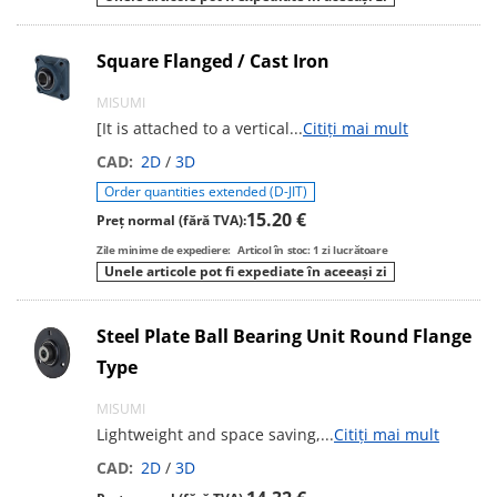
Square Flanged / Cast Iron
MISUMI
[It is attached to a vertical
...
Citiți mai mult
CAD:
2D
/
3D
Order quantities extended (D-JIT)
15.20 €
Preț normal (fără TVA):
Zile minime de expediere:
Articol în stoc: 1 zi lucrătoare
Unele articole pot fi expediate în aceeași zi
Steel Plate Ball Bearing Unit Round Flange
Type
MISUMI
Lightweight and space saving,
...
Citiți mai mult
CAD:
2D
/
3D