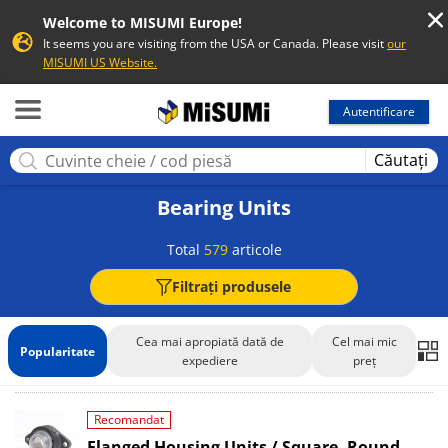
Welcome to MISUMI Europe!
It seems you are visiting from the USA or Canada. Please visit
our
MISUMI US Website.
MISUMI
Autentificare
Căutați
Bearing Units
Total
579
articole
Filtrați produsele
Cea mai apropiată dată de
Cel mai mic
Popularitate
expediere
preț
Recomandat
Flanged Housing Units / Square, Round,