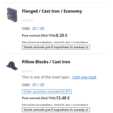
Flanged / Cast Iron / Economy
MISUMI
CAD:
2D
/
3D
8.20 €
Preț normal (fără TVA):
Zile minime de expediere:
Articol în stoc: 1 zi lucrătoare
Unele articole pot fi expediate în aceeași zi
Pillow Blocks / Cast Iron
MISUMI
This is one of the most typic
...
Citiți mai mult
CAD:
2D
/
3D
Order quantities extended (D-JIT)
13.48 €
Preț normal (fără TVA):
Zile minime de expediere:
Articol în stoc: 1 zi lucrătoare
Unele articole pot fi expediate în aceeași zi