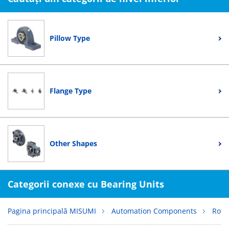
Pillow Type
Flange Type
Other Shapes
Categorii conexe cu Bearing Units
Pagina principală MISUMI
Automation Components
Rota