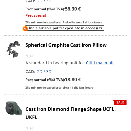
CAD:
2D
/
3D
56.30 €
Preț normal (fără TVA):
Preț special
Zile minime de expediere:
Articol în stoc: 1 zi lucrătoare
Unele articole pot fi expediate în aceeași zi
Spherical Graphite Cast Iron Pillow
NTN
A standard in bearing unit fo
...
Citiți mai mult
CAD:
2D
/
3D
18.80 €
Preț normal (fără TVA):
Zile minime de expediere:
circa
11
zile lucrătoare
Cast Iron Diamond Flange Shape UCFL,
UKFL
NTN