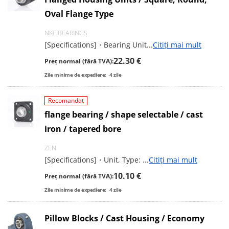
Oval Flange Type
NKE BEARINGS
[Specifications]・Bearing Unit
...
Citiți mai mult
22.30 €
Preț normal (fără TVA):
Zile minime de expediere:
4
zile
Recomandat
flange bearing / shape selectable / cast
iron / tapered bore
ZEN
[Specifications]・Unit, Type:
...
Citiți mai mult
10.10 €
Preț normal (fără TVA):
Zile minime de expediere:
4
zile
Pillow Blocks / Cast Housing / Economy