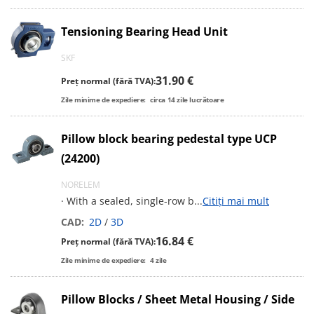
Tensioning Bearing Head Unit
SKF
31.90 €
Preț normal (fără TVA):
Zile minime de expediere:
circa
14
zile lucrătoare
Pillow block bearing pedestal type UCP
(24200)
NORELEM
· With a sealed, single-row b
...
Citiți mai mult
CAD:
2D
/
3D
16.84 €
Preț normal (fără TVA):
Zile minime de expediere:
4
zile
Pillow Blocks / Sheet Metal Housing / Side