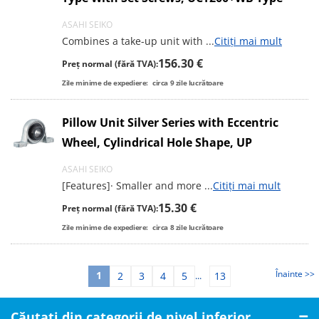
ASAHI SEIKO
Combines a take-up unit with
...
Citiți mai mult
156.30 €
Preț normal (fără TVA):
Zile minime de expediere:
circa
9
zile lucrătoare
Pillow Unit Silver Series with Eccentric
Wheel, Cylindrical Hole Shape, UP
ASAHI SEIKO
[Features]· Smaller and more
...
Citiți mai mult
15.30 €
Preț normal (fără TVA):
Zile minime de expediere:
circa
8
zile lucrătoare
Înainte >>
1
2
3
4
5
13
...
Căutați din categorii de nivel inferior