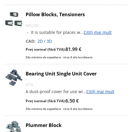
Pillow Blocks, Tensioners
MISUMI
・ It is suitable for places w
...
Citiți mai mult
CAD:
2D
/
3D
81.99 €
Preț normal (fără TVA):
Zile minime de expediere:
circa
8
zile lucrătoare
Bearing Unit Single Unit Cover
NTN
A dust-proof cover for use wi
...
Citiți mai mult
6.50 €
Preț normal (fără TVA):
Zile minime de expediere:
circa
8
zile lucrătoare
Plummer Block