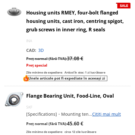
Housing units RMEY, four-bolt flanged
housing units, cast iron, centring spigot,
grub screws in inner ring, R seals
INA
CAD:
3D
37.08 €
Preț normal (fără TVA):
Preț special
Zile minime de expediere:
Articol în stoc: 1 zi lucrătoare
Unele articole pot fi expediate în aceeași zi
Flange Bearing Unit, Food-Line, Oval
SKF
[Specifications]・Mounting ten
...
Citiți mai mult
45.60 €
Preț normal (fără TVA):
Zile minime de expediere:
circa
12
zile lucrătoare