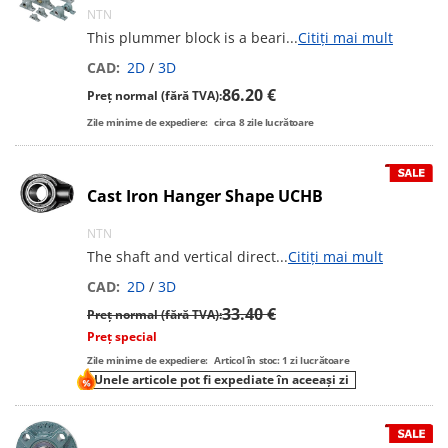
NTN
This plummer block is a beari
...
Citiți mai mult
CAD:
2D
/
3D
86.20 €
Preț normal (fără TVA):
Zile minime de expediere:
circa
8
zile lucrătoare
Cast Iron Hanger Shape UCHB
NTN
The shaft and vertical direct
...
Citiți mai mult
CAD:
2D
/
3D
33.40 €
Preț normal (fără TVA):
Preț special
Zile minime de expediere:
Articol în stoc: 1 zi lucrătoare
Unele articole pot fi expediate în aceeași zi