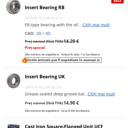
Insert Bearing RB
NIPPON PILLOW BLOCK
ER-type bearing with the oil
...
Citiți mai mult
CAD:
2D
/
3D
14.20 €
Preț normal (fără TVA):
Preț special
Zile minime de expediere:
Articol în stoc: 1 zi lucrătoare
Unele articole pot fi expediate în aceeași zi
Insert Bearing UK
NIPPON PILLOW BLOCK
Grease-sealed deep groove bal
...
Citiți mai mult
14.90 €
Preț normal (fără TVA):
Zile minime de expediere:
circa
8
zile lucrătoare
Cast Iron Square-Flanged Unit UCF