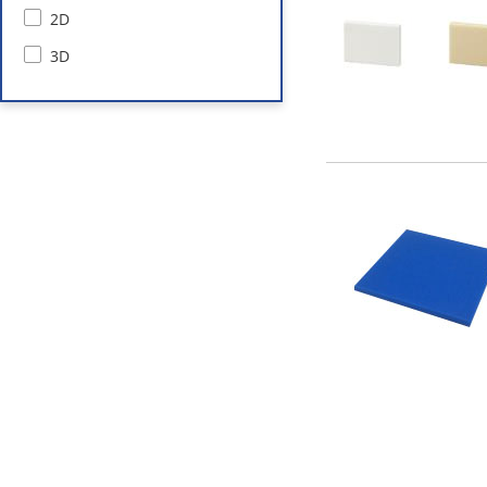
2D
3D