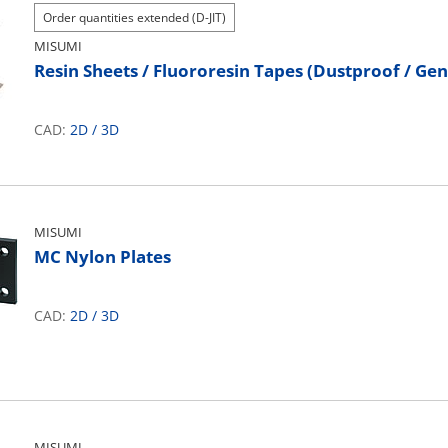
Order quantities extended (D-JIT)
MISUMI
Resin Sheets / Fluororesin Tapes (Dustproof / Ge
CAD:
2D
/
3D
MISUMI
MC Nylon Plates
CAD:
2D
/
3D
MISUMI