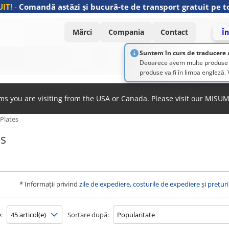
IT!
-
Comandă astăzi și bucură-te de transport gratuit pe to
Mărci
Compania
Contact
În
Suntem în curs de traducere 
Deoarece avem multe produse și 
produse va fi în limba engleză
ems you are visiting from the USA or Canada. Please visit our MISU
 Plates
es
* Informații privind
zile de expediere, costurile de expediere
și
prețuri
:
Sortare după: