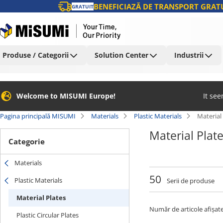
BENEFICIAZĂ DE TRANSPORT GRATU
GRATUIT
Produse / Categorii
Solution Center
Industrii
Welcome to MISUMI Europe!
It se
Pagina principală MISUMI
Materials
Plastic Materials
Material
Material Plat
Categorie
Materials
50
Plastic Materials
Serii de produse
Material Plates
Număr de articole afișate
Plastic Circular Plates