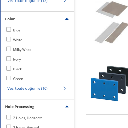
Vezi toate opțiunile (13)
Weather Resistant
Unilate (Free-cutting Resin)
Impact Resistant
Vinyl Chloride
Color
Low Strain
High Temperature
Blue
Paper
White
Cloth
Milky White
Antistatic・Heat Resistant
Ivory
Black
Green
Vezi toate opțiunile (16)
Purple
Natural Color
Hole Processing
Gray
Gray Brown
2 Holes, Horizontal
Black Gray
2 Holes, Vertical