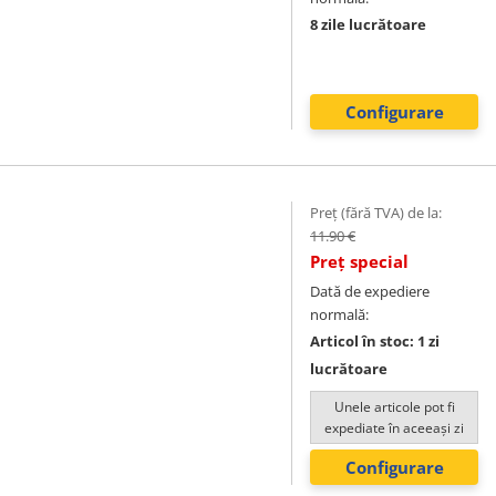
8 zile lucrătoare
Configurare
Preț (fără TVA) de la:
11.90 €
Preț special
Dată de expediere
normală:
Articol în stoc: 1 zi
lucrătoare
Unele articole pot fi
expediate în aceeași zi
Configurare