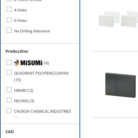
Dark Gray
4 Holes
Dark Brown
6 Holes
Beige
No Drilling Alteration
Natural Brown
Producător
Transparent
(
18
)
QUADRANT POLYPENCO JAPAN
(
15
)
HIKARI
(
12
)
NICHIAS
(
3
)
CHUKOH CHEMICAL INDUSTRIES
(
1
)
HILOGIK
(
1
)
CAD