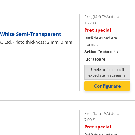
Preț (fără TVA) de la:
15.70 €
Preț special
ky White Semi-Transparent
Dată de expediere
, Ltd. (Plate thickness: 2 mm, 3 mm
normală:
Articol în stoc: 1 zi
lucrătoare
Unele articole pot fi
expediate în aceeași zi
Configurare
Preț (fără TVA) de la:
7.09 €
Preț special
Dată de expediere