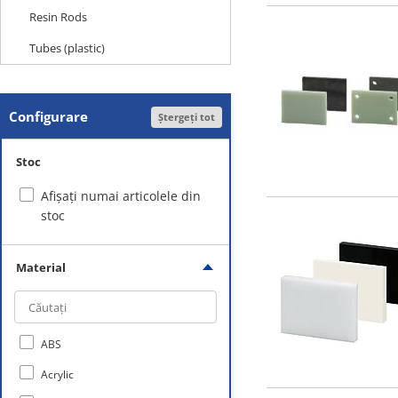
Resin Rods
Tubes (plastic)
Configurare
Ștergeți tot
Stoc
Afișați numai articolele din
stoc
Material
ABS
Acrylic