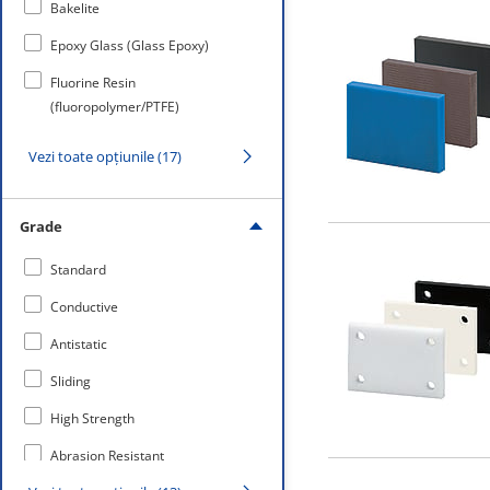
Bakelite
Epoxy Glass (Glass Epoxy)
Fluorine Resin
(fluoropolymer/PTFE)
MC Nylon
Vezi toate opțiunile (17)
PBT
PEEK
Grade
PET
Standard
PPS
Conductive
Polyacetal (POM and Duracon)
Antistatic
Polycarbonate
Sliding
Polypropylene
High Strength
Styrene
Abrasion Resistant
Ultra High Molecular Polyethylene