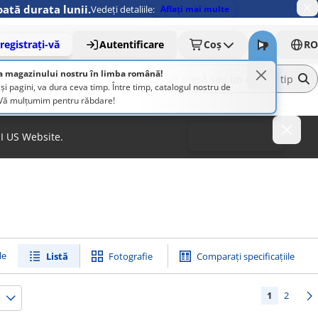
ată durata lunii.
Vedeți detaliile:
Aflați mai multe
registrați-vă
Autentificare
Coș
RO
a magazinului nostru în limba română!
pagini, va dura ceva timp. Între timp, catalogul nostru de
. Vă mulțumim pentru răbdare!
MI US Website.
To MISUMI US
le
Listă
Fotografie
Comparați specificațiile
1
2