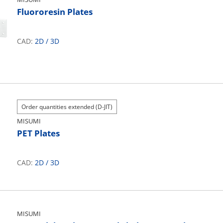
Fluororesin Plates
CAD:
2D
/
3D
Order quantities extended (D-JIT)
MISUMI
PET Plates
CAD:
2D
/
3D
MISUMI