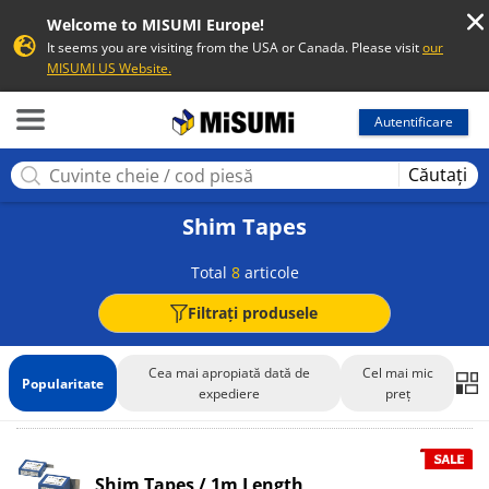
Welcome to MISUMI Europe!
It seems you are visiting from the USA or Canada. Please visit
our
MISUMI US Website.
MISUMI
Autentificare
Căutați
Shim Tapes
Total
8
articole
Filtrați produsele
Cea mai apropiată dată de
Cel mai mic
Popularitate
expediere
preț
Shim Tapes / 1m Length