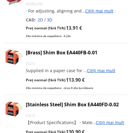
NORELEM
· For adjusting, aligning and
...
Citiți mai mult
CAD:
2D
/
3D
13.91 €
Preț normal (fără TVA):
Zile minime de expediere:
4
zile
[Brass] Shim Box EA440FB-0.01
ESCO
Supplied in a paper case for
...
Citiți mai mult
113.90 €
Preț normal (fără TVA):
Zile minime de expediere:
circa
8
zile lucrătoare
[Stainless Steel] Shim Box EA440FD-0.02
ESCO
【Product Specifications】・Mate
...
Citiți mai mult
130.90 €
Preț normal (fără TVA):