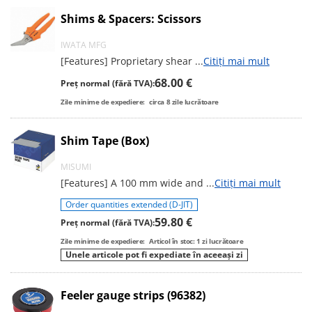
Shims & Spacers: Scissors
IWATA MFG
[Features] Proprietary shear
...
Citiți mai mult
68.00 €
Preț normal (fără TVA):
Zile minime de expediere:
circa
8
zile lucrătoare
Shim Tape (Box)
MISUMI
[Features] A 100 mm wide and
...
Citiți mai mult
Order quantities extended (D-JIT)
59.80 €
Preț normal (fără TVA):
Zile minime de expediere:
Articol în stoc: 1 zi lucrătoare
Unele articole pot fi expediate în aceeași zi
Feeler gauge strips (96382)