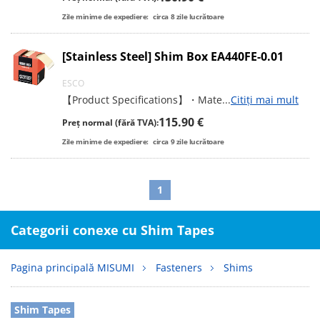
Zile minime de expediere:
circa
8
zile lucrătoare
[Stainless Steel] Shim Box EA440FE-0.01
ESCO
【Product Specifications】・Mate
...
Citiți mai mult
115.90 €
Preț normal (fără TVA):
Zile minime de expediere:
circa
9
zile lucrătoare
1
Categorii conexe cu Shim Tapes
Pagina principală MISUMI
Fasteners
Shims
Shim Tapes