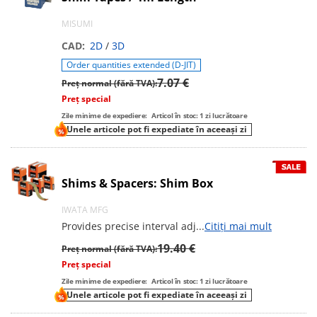
MISUMI
CAD:
2D
/
3D
Order quantities extended (D-JIT)
7.07 €
Preț normal (fără TVA):
Preț special
Zile minime de expediere:
Articol în stoc: 1 zi lucrătoare
Unele articole pot fi expediate în aceeași zi
Shims & Spacers: Shim Box
IWATA MFG
Provides precise interval adj
...
Citiți mai mult
19.40 €
Preț normal (fără TVA):
Preț special
Zile minime de expediere:
Articol în stoc: 1 zi lucrătoare
Unele articole pot fi expediate în aceeași zi