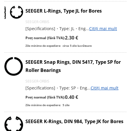
SEEGER L-Rings, Type JL for Bores
SEEGER-ORBIS
[Specifications]・Type: JL・Eng
...
Citiți mai mult
2.30 €
Preț normal (fără TVA):
Zile minime de expediere:
circa
5
zile lucrătoare
SEEGER Snap Rings, DIN 5417, Type SP for
Roller Bearings
SEEGER-ORBIS
[Specifications]・Type: SP・Eng
...
Citiți mai mult
0.40 €
Preț normal (fără TVA):
Zile minime de expediere:
5
zile
SEEGER K-Rings, DIN 984, Type JK for Bores