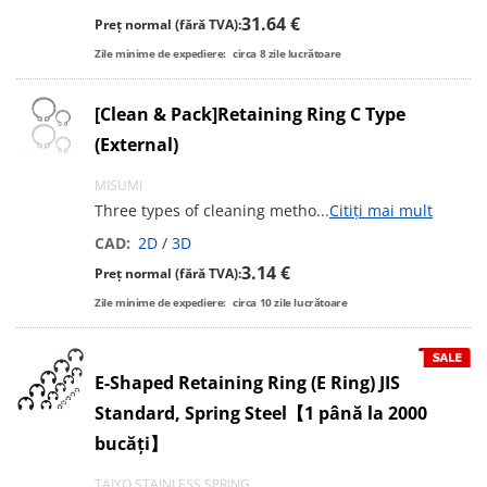
31.64 €
Preț normal (fără TVA):
Zile minime de expediere:
circa
8
zile lucrătoare
[Clean & Pack]Retaining Ring C Type
(External)
MISUMI
Three types of cleaning metho
...
Citiți mai mult
CAD:
2D
/
3D
3.14 €
Preț normal (fără TVA):
Zile minime de expediere:
circa
10
zile lucrătoare
E-Shaped Retaining Ring (E Ring) JIS
Standard, Spring Steel【1 până la 2000
bucăți】
TAIYO STAINLESS SPRING