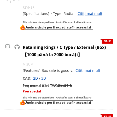
REYHER
[Specifications]・Type: Radial
...
Citiți mai mult
Zile minime de expediere:
Articol în stoc: 1 zi lucrătoare
Unele articole pot fi expediate în aceeași zi
Retaining Rings / C Type / External (Box)
【1000 până la 2000 bucăți】
MISUMI
[Features] Box sale is good v
...
Citiți mai mult
CAD:
2D
/
3D
25.31 €
Preț normal (fără TVA):
Preț special
Zile minime de expediere:
Articol în stoc: 1 zi lucrătoare
Unele articole pot fi expediate în aceeași zi