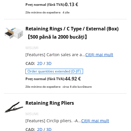
0.13 €
Preț normal (fără TVA):
Zile minime de expediere:
4
zile
Retaining Rings / C Type / External (Box)
【500 până la 2000 bucăți】
MISUMI
[Features] Carton sales are a
...
Citiți mai mult
CAD:
2D
/
3D
Order quantities extended (D-JIT)
44.92 €
Preț normal (fără TVA):
Zile minime de expediere:
circa
8
zile lucrătoare
Retaining Ring Pliers
MISUMI
[Features] Circlip pliers. -A
...
Citiți mai mult
CAD:
2D
/
3D