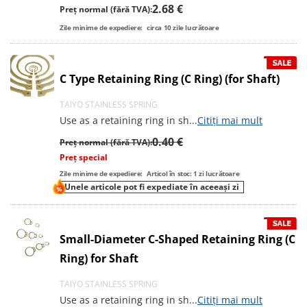
2.68 €
Preț normal (fără TVA):
Zile minime de expediere:
circa
10
zile lucrătoare
C Type Retaining Ring (C Ring) (for Shaft)
TAIYO STAINLESS SPRING
Use as a retaining ring in sh
...
Citiți mai mult
0.40 €
Preț normal (fără TVA):
Preț special
Zile minime de expediere:
Articol în stoc: 1 zi lucrătoare
Unele articole pot fi expediate în aceeași zi
Small-Diameter C-Shaped Retaining Ring (C
Ring) for Shaft
TAIYO STAINLESS SPRING
Use as a retaining ring in sh
...
Citiți mai mult