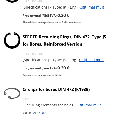
SEEGER-ORBIS
[Specifications]・Type: JK・Eng
...
Citiți mai mult
0.20 €
Preț normal (fără TVA):
Zile minime de expediere:
circa
5
zile lucrătoare
SEEGER Retaining Rings, DIN 472, Type JS
for Bores, Reinforced Version
SEEGER-ORBIS
[Specifications]・Type: JS・Eng
...
Citiți mai mult
0.30 €
Preț normal (fără TVA):
Zile minime de expediere:
5
zile
Circlips for bores DIN 472 (K1939)
KIPP
· Securing elements for holes
...
Citiți mai mult
CAD:
2D
/
3D