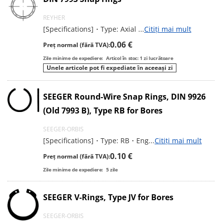
REYHER
[Specifications]・Type: Axial
...
Citiți mai mult
0.06 €
Preț normal (fără TVA):
Zile minime de expediere:
Articol în stoc: 1 zi lucrătoare
Unele articole pot fi expediate în aceeași zi
SEEGER Round-Wire Snap Rings, DIN 9926
(Old 7993 B), Type RB for Bores
SEEGER-ORBIS
[Specifications]・Type: RB・Eng
...
Citiți mai mult
0.10 €
Preț normal (fără TVA):
Zile minime de expediere:
5
zile
SEEGER V-Rings, Type JV for Bores
SEEGER-ORBIS