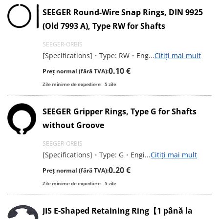
SEEGER Round-Wire Snap Rings, DIN 9925
(Old 7993 A), Type RW for Shafts
SEEGER-ORBIS
[Specifications]・Type: RW・Eng
...
Citiți mai mult
0.10 €
Preț normal (fără TVA):
Zile minime de expediere:
5
zile
SEEGER Gripper Rings, Type G for Shafts
without Groove
SEEGER-ORBIS
[Specifications]・Type: G・Engi
...
Citiți mai mult
0.20 €
Preț normal (fără TVA):
Zile minime de expediere:
5
zile
JIS E-Shaped Retaining Ring【1 până la