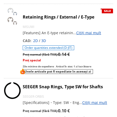
Retaining Rings / External / E-Type
MISUMI
[Features] An E-type retainin
...
Citiți mai mult
CAD:
2D
/
3D
Order quantities extended (D-JIT)
0.14 €
Preț normal (fără TVA):
Preț special
Zile minime de expediere:
Articol în stoc: 1 zi lucrătoare
Unele articole pot fi expediate în aceeași zi
SEEGER Snap Rings, Type SW for Shafts
SEEGER-ORBIS
[Specifications]・Type: SW・Eng
...
Citiți mai mult
0.10 €
Preț normal (fără TVA):