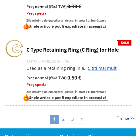
0.30 €
Preț normal (fără TVA):
Preț special
Zile minime de expediere:
Articol în stoc: 1 zi lucrătoare
Unele articole pot fi expediate în aceeași zi
C Type Retaining Ring (C Ring) for Hole
TAIYO STAINLESS SPRING
Used as a retaining ring in a
...
Citiți mai mult
0.50 €
Preț normal (fără TVA):
Preț special
Zile minime de expediere:
Articol în stoc: 1 zi lucrătoare
Unele articole pot fi expediate în aceeași zi
Înainte >>
1
2
3
4