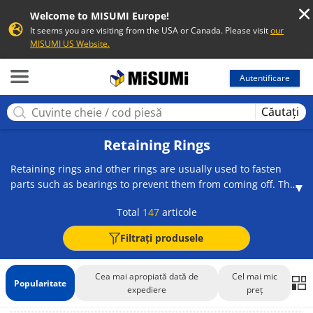
Welcome to MISUMI Europe!
It seems you are visiting from the USA or Canada. Please visit
our
MISUMI US Website.
MISUMI
Autentificare
Căutați
Retaining Rings
Retaining rings and other rings are usually used to fasten
parts such as bearings to prevent them from coming off. They
are attached using special tools such as snap ring pliers.
Total
147
articole
Rings attached in the direction of thrust include shaft rings
that fasten outside the part being secured, and hole rings
Filtrați produsele
that fasten inside the part being secured. Rings attached in
the radial direction are attached at a right angle to the axial
direction, enabling them to fasten parts such as bearings.
Cea mai apropiată dată de
Cel mai mic
Popularitate
expediere
preț
Retaining rings and other rings are all available in a variety of
shapes, so should be selected to match the part to fasten.