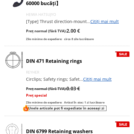
60000 bucăți】
HEIWA HATSUJYO
[Type] Thrust direction-mount
...
Citiți mai mult
2.00 €
Preț normal (fără TVA):
Zile minime de expediere:
circa
8
zile lucrătoare
DIN 471 Retaining rings
REYHER
Circlips; Safety rings; Safet
...
Citiți mai mult
0.03 €
Preț normal (fără TVA):
Preț special
Zile minime de expediere:
Articol în stoc: 1 zi lucrătoare
Unele articole pot fi expediate în aceeași zi
DIN 6799 Retaining washers