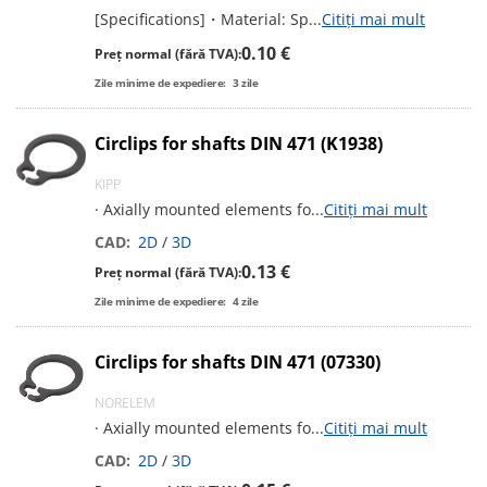
[Specifications]・Material: Sp
...
Citiți mai mult
0.10 €
Preț normal (fără TVA):
Zile minime de expediere:
3
zile
Circlips for shafts DIN 471 (K1938)
KIPP
· Axially mounted elements fo
...
Citiți mai mult
CAD:
2D
/
3D
0.13 €
Preț normal (fără TVA):
Zile minime de expediere:
4
zile
Circlips for shafts DIN 471 (07330)
NORELEM
· Axially mounted elements fo
...
Citiți mai mult
CAD:
2D
/
3D