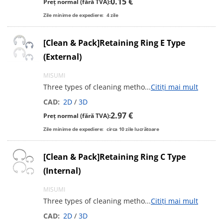
0.15 €
Preț normal (fără TVA):
Zile minime de expediere:
4
zile
[Clean & Pack]Retaining Ring E Type
(External)
MISUMI
Three types of cleaning metho
...
Citiți mai mult
CAD:
2D
/
3D
2.97 €
Preț normal (fără TVA):
Zile minime de expediere:
circa
10
zile lucrătoare
[Clean & Pack]Retaining Ring C Type
(Internal)
MISUMI
Three types of cleaning metho
...
Citiți mai mult
CAD:
2D
/
3D