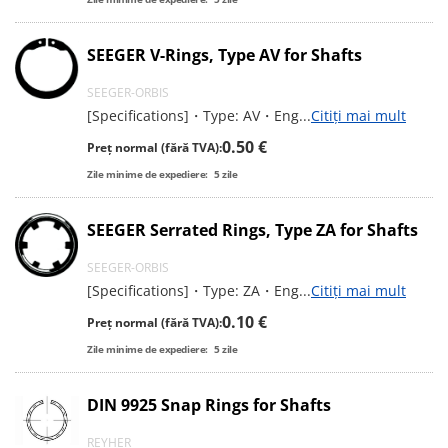
SEEGER V-Rings, Type AV for Shafts
SEEGER-ORBIS
[Specifications]・Type: AV・Eng
...
Citiți mai mult
0.50 €
Preț normal (fără TVA):
Zile minime de expediere:
5
zile
SEEGER Serrated Rings, Type ZA for Shafts
SEEGER-ORBIS
[Specifications]・Type: ZA・Eng
...
Citiți mai mult
0.10 €
Preț normal (fără TVA):
Zile minime de expediere:
5
zile
DIN 9925 Snap Rings for Shafts
REYHER