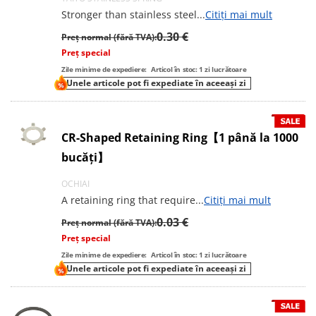
Stronger than stainless steel
...
Citiți mai mult
0.30 €
Preț normal (fără TVA):
Preț special
Zile minime de expediere:
Articol în stoc: 1 zi lucrătoare
Unele articole pot fi expediate în aceeași zi
CR-Shaped Retaining Ring【1 până la 1000
bucăți】
OCHIAI
A retaining ring that require
...
Citiți mai mult
0.03 €
Preț normal (fără TVA):
Preț special
Zile minime de expediere:
Articol în stoc: 1 zi lucrătoare
Unele articole pot fi expediate în aceeași zi