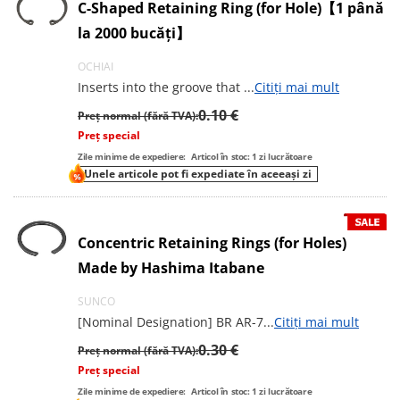
C-Shaped Retaining Ring (for Hole)【1 până
la 2000 bucăți】
OCHIAI
Inserts into the groove that
...
Citiți mai mult
0.10 €
Preț normal (fără TVA):
Preț special
Zile minime de expediere:
Articol în stoc: 1 zi lucrătoare
Unele articole pot fi expediate în aceeași zi
Concentric Retaining Rings (for Holes)
Made by Hashima Itabane
SUNCO
[Nominal Designation] BR AR-7
...
Citiți mai mult
0.30 €
Preț normal (fără TVA):
Preț special
Zile minime de expediere:
Articol în stoc: 1 zi lucrătoare