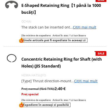
E-Shaped Retaining Ring【1 până la 1000
bucăți】
OCHIAI
The stack can be inserted ont
...
Citiți mai mult
Zile minime de expediere:
Articol în stoc: 1 zi lucrătoare
Unele articole pot fi expediate în aceeași zi
Concentric Retaining Ring for Shaft (with
Holes) (JIS Standard)
HEIWA HATSUJYO
[Type] Thrust direction-mount
...
Citiți mai mult
2.40 €
Preț normal (fără TVA):
Preț special
Zile minime de expediere:
Articol în stoc: 1 zi lucrătoare
Expediere în aceeași zi posibilă