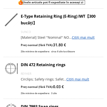
Unele articole pot fi expediate în aceeași zi
E-Type Retaining Ring (E-Ring) IWT【300
bucăți】
SUNCO
[Material] Steel "Nominal" NO
...
Citiți mai mult
31.80 €
Preț normal (fără TVA):
Zile minime de expediere:
circa
8
zile lucrătoare
DIN 472 Retaining rings
REYHER
Circlips; Safety rings; Safet
...
Citiți mai mult
0.03 €
Preț normal (fără TVA):
Zile minime de expediere:
3
zile
DIN 7993 Snap rings