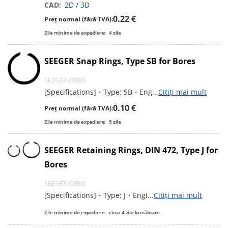
CAD:
2D
/
3D
0.22 €
Preț normal (fără TVA):
Zile minime de expediere:
4
zile
SEEGER Snap Rings, Type SB for Bores
SEEGER-ORBIS
[Specifications]・Type: SB・Eng
...
Citiți mai mult
0.10 €
Preț normal (fără TVA):
Zile minime de expediere:
5
zile
SEEGER Retaining Rings, DIN 472, Type J for
Bores
SEEGER-ORBIS
[Specifications]・Type: J・Engi
...
Citiți mai mult
Zile minime de expediere:
circa
4
zile lucrătoare