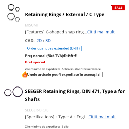
The available shapes include Type C, Type R, beveled rings,
Type E crescent rings, Type U and Type K. Most retaining
Retaining Rings / External / C-Type
rings and other rings are made of materials with superior
hardness such as steel, stainless steel and oil tempered wire.
MISUMI
[Features] C-shaped snap ring
...
Citiți mai mult
CAD:
2D
/
3D
Order quantities extended (D-JIT)
0.66 €
Preț normal (fără TVA):
Preț special
Zile minime de expediere:
Articol în stoc: 1 zi lucrătoare
Unele articole pot fi expediate în aceeași zi
SEEGER Retaining Rings, DIN 471, Type a for
Shafts
SEEGER-ORBIS
[Specifications]・Type: A・Engi
...
Citiți mai mult
Zile minime de expediere:
5
zile