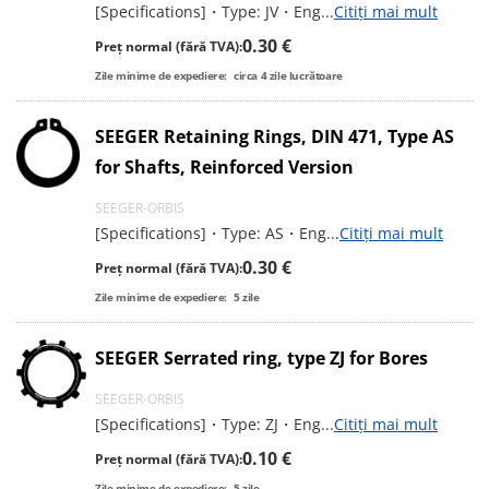
[Specifications]・Type: JV・Eng
...
Citiți mai mult
0.30 €
Preț normal (fără TVA):
Zile minime de expediere:
circa
4
zile lucrătoare
SEEGER Retaining Rings, DIN 471, Type AS
for Shafts, Reinforced Version
SEEGER-ORBIS
[Specifications]・Type: AS・Eng
...
Citiți mai mult
0.30 €
Preț normal (fără TVA):
Zile minime de expediere:
5
zile
SEEGER Serrated ring, type ZJ for Bores
SEEGER-ORBIS
[Specifications]・Type: ZJ・Eng
...
Citiți mai mult
0.10 €
Preț normal (fără TVA):
Zile minime de expediere:
5
zile