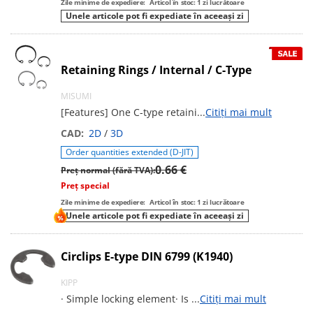
Zile minime de expediere:
Articol în stoc: 1 zi lucrătoare
Unele articole pot fi expediate în aceeași zi
Retaining Rings / Internal / C-Type
MISUMI
[Features] One C-type retaini
...
Citiți mai mult
CAD:
2D
/
3D
Order quantities extended (D-JIT)
0.66 €
Preț normal (fără TVA):
Preț special
Zile minime de expediere:
Articol în stoc: 1 zi lucrătoare
Unele articole pot fi expediate în aceeași zi
Circlips E-type DIN 6799 (K1940)
KIPP
· Simple locking element· Is
...
Citiți mai mult